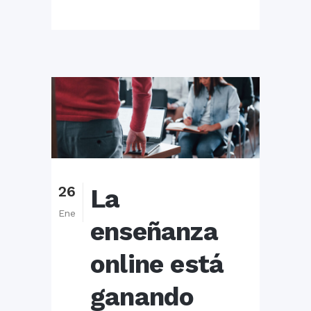
26
La
Ene
enseñanza
online está
ganando