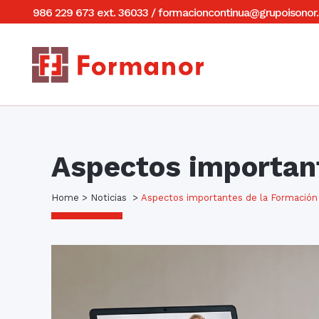
986 229 673 ext. 36033
/
formacioncontinua@grupoisonor.
Aspectos importan
Home
>
Noticias
>
Aspectos importantes de la Formación