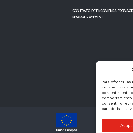
CONTRATO DE ENCOMIENDA FORMACI
NORMALIZACIÓN S.L.
Para ofrecer las
cookies para alma
consentimiento d
comportamiento d
consentir o retir
características y
Acept