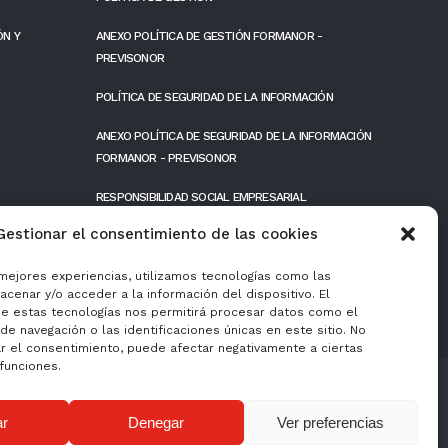
ÓN Y
ANEXO POLÍTICA DE GESTIÓN FORMANOR -
PREVISONOR
POLÍTICA DE SEGURIDAD DE LA INFORMACIÓN
ANEXO POLÍTICA DE SEGURIDAD DE LA INFORMACIÓN
FORMANOR - PREVISONOR
RESPONSIBILIDAD SOCIAL EMPRESARIAL
Gestionar el consentimiento de las cookies
FONDOS PÚBLICOS
 mejores experiencias, utilizamos tecnologías como las
cenar y/o acceder a la información del dispositivo. El
e estas tecnologías nos permitirá procesar datos como el
e navegación o las identificaciones únicas en este sitio. No
ar el consentimiento, puede afectar negativamente a ciertas
 funciones.
ar
Denegar
Ver preferencias