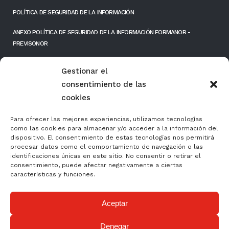
POLÍTICA DE SEGURIDAD DE LA INFORMACIÓN
ANEXO POLÍTICA DE SEGURIDAD DE LA INFORMACIÓN FORMANOR -
PREVISONOR
RESPONSIBILIDAD SOCIAL EMPRESARIAL
Gestionar el
consentimiento de las
FONDOS PÚBLICOS
cookies
Para ofrecer las mejores experiencias, utilizamos tecnologías
como las cookies para almacenar y/o acceder a la información del
dispositivo. El consentimiento de estas tecnologías nos permitirá
procesar datos como el comportamiento de navegación o las
identificaciones únicas en este sitio. No consentir o retirar el
consentimiento, puede afectar negativamente a ciertas
características y funciones.
Aceptar
Formación y Normalización, S.L. ha sido beneficiaria del Fondo Europeo de
Denegar
Desarrollo Regional cuyo objetivo es mejorar el uso y la calidad de las tecnologías de