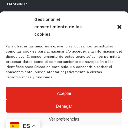
PREVISONOR
RESPONSIBILIDAD SOCIAL EMPRESARIAL
Gestionar el
consentimiento de las
FONDOS PÚBLICOS
cookies
Para ofrecer las mejores experiencias, utilizamos tecnologías
como las cookies para almacenar y/o acceder a la información del
dispositivo. El consentimiento de estas tecnologías nos permitirá
procesar datos como el comportamiento de navegación o las
identificaciones únicas en este sitio. No consentir o retirar el
consentimiento, puede afectar negativamente a ciertas
características y funciones.
Aceptar
Formación y Normalización, S.L. ha sido beneficiaria del Fondo Europeo de
Denegar
Desarrollo Regional cuyo objetivo es mejorar el uso y la calidad de las tecnologías de
la información y de las comunicaciones y el acceso a las mismas, y gracias al que
ha podido mejorar su gestión empresarial, a través de la implantación de su
presencia Web a través de página propia. Esta accion ha tenido lugar durante la
Ver preferencias
actualidad 2020. Para ello, ha contado con el apoyo del Programa TICCánarias de la
ES
Cámara de Comercio de Pontevedra, Vigo y Vilagarcía de Arousa.