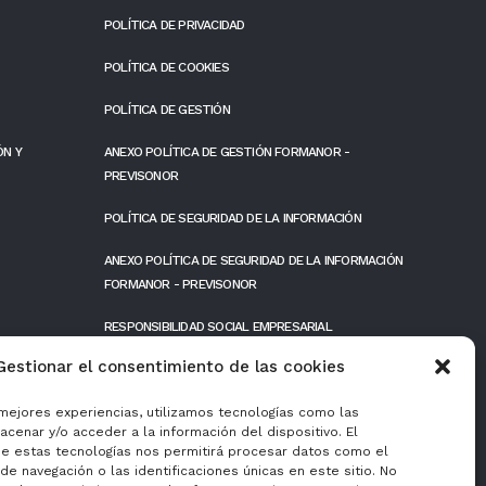
POLÍTICA DE PRIVACIDAD
POLÍTICA DE COOKIES
POLÍTICA DE GESTIÓN
ÓN Y
ANEXO POLÍTICA DE GESTIÓN FORMANOR -
PREVISONOR
POLÍTICA DE SEGURIDAD DE LA INFORMACIÓN
ANEXO POLÍTICA DE SEGURIDAD DE LA INFORMACIÓN
FORMANOR - PREVISONOR
RESPONSIBILIDAD SOCIAL EMPRESARIAL
Gestionar el consentimiento de las cookies
FONDOS PÚBLICOS
 mejores experiencias, utilizamos tecnologías como las
cenar y/o acceder a la información del dispositivo. El
e estas tecnologías nos permitirá procesar datos como el
e navegación o las identificaciones únicas en este sitio. No