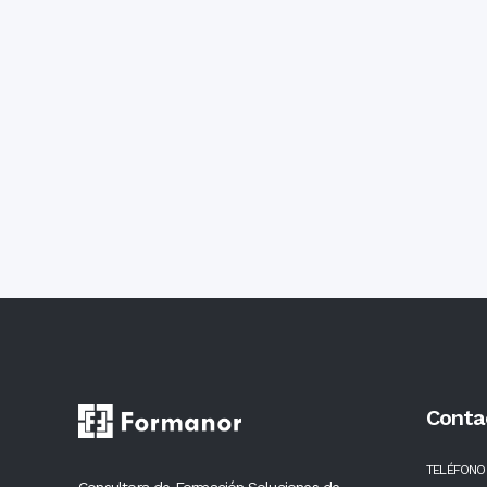
Conta
TELÉFONO