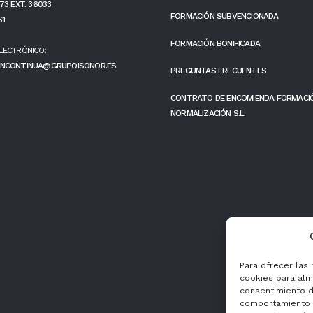
73 EXT. 36033
FORMACIÓN SUBVENCIONADA
61
FORMACIÓN BONIFICADA
LECTRÓNICO:
NCONTINUA@GRUPOISONOR.ES
PREGUNTAS FRECUENTES
CONTRATO DE ENCOMIENDA FORMACI
NORMALIZACIÓN S.L.
Para ofrecer las
cookies para alma
consentimiento d
comportamiento d