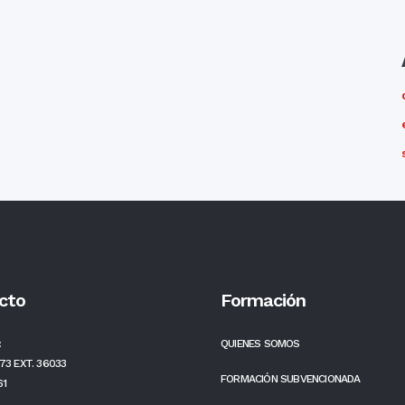
cto
Formación
:
QUIENES SOMOS
73 EXT. 36033
FORMACIÓN SUBVENCIONADA
61