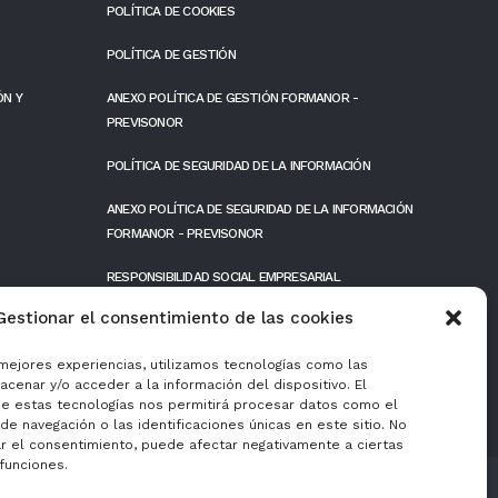
POLÍTICA DE COOKIES
POLÍTICA DE GESTIÓN
ÓN Y
ANEXO POLÍTICA DE GESTIÓN FORMANOR -
PREVISONOR
POLÍTICA DE SEGURIDAD DE LA INFORMACIÓN
ANEXO POLÍTICA DE SEGURIDAD DE LA INFORMACIÓN
FORMANOR - PREVISONOR
RESPONSIBILIDAD SOCIAL EMPRESARIAL
Gestionar el consentimiento de las cookies
FONDOS PÚBLICOS
 mejores experiencias, utilizamos tecnologías como las
cenar y/o acceder a la información del dispositivo. El
e estas tecnologías nos permitirá procesar datos como el
e navegación o las identificaciones únicas en este sitio. No
ar el consentimiento, puede afectar negativamente a ciertas
 funciones.