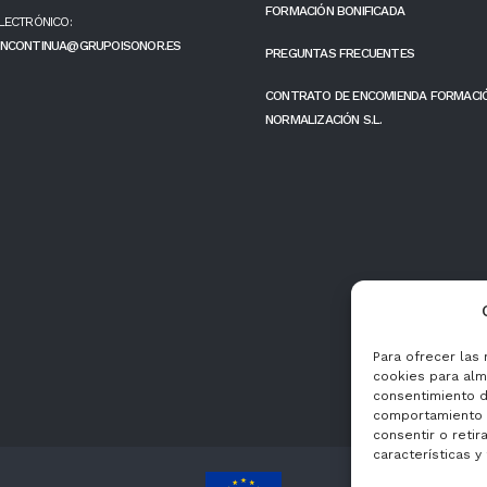
FORMACIÓN BONIFICADA
LECTRÓNICO:
NCONTINUA@GRUPOISONOR.ES
PREGUNTAS FRECUENTES
CONTRATO DE ENCOMIENDA FORMACI
NORMALIZACIÓN S.L.
Para ofrecer las
cookies para alma
consentimiento d
comportamiento d
consentir o retir
características y