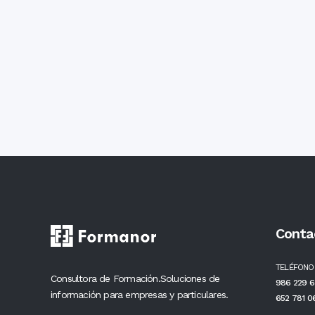
Conta
TELÉFONO
Consultora de Formación.Soluciones de
986 229 6
información para empresas y particulares.
652 781 0