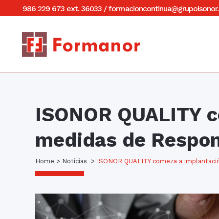
986 229 673 ext. 36033
/
formacioncontinua@grupoisonor.
ISONOR QUALITY co
medidas de Respon
Home
>
Noticias
>
ISONOR QUALITY comeza a implantación