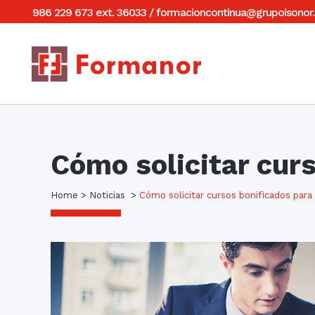
986 229 673 ext. 36033
/
formacioncontinua@grupoisonor.
Cómo solicitar cur
Home
>
Noticias
>
Cómo solicitar cursos bonificados par