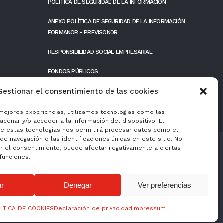
POLÍTICA DE SEGURIDAD DE LA INFORMACIÓN
ANEXO POLÍTICA DE SEGURIDAD DE LA INFORMACIÓN
FORMANOR - PREVISONOR
RESPONSIBILIDAD SOCIAL EMPRESARIAL
FONDOS PÚBLICOS
Gestionar el consentimiento de las cookies
 mejores experiencias, utilizamos tecnologías como las
cenar y/o acceder a la información del dispositivo. El
e estas tecnologías nos permitirá procesar datos como el
e navegación o las identificaciones únicas en este sitio. No
ar el consentimiento, puede afectar negativamente a ciertas
 funciones.
ar
Denegar
Ver preferencias
ón y de las comunicaciones y el acceso a las mismas, y gracias al que ha podido
o, ha contado con el apoyo del Programa TICCánarias de la Cámara de Comercio de
LITICA DE COOKIES
Declaración de privacidad
Impressum