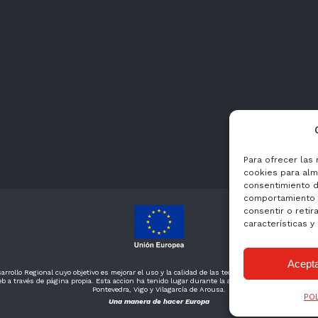
Para ofrecer las
cookies para alma
consentimiento d
comportamiento d
consentir o retir
características y
Acept
rrollo Regional cuyo objetivo es mejorar el uso y la calidad de las tecnologías de la informaci
b a través de página propia. Esta accion ha tenido lugar durante la actualidad 2020. Para ell
Pontevedra, Vigo y Vilagarcía de Arousa.
PO
Una manera de hacer Europa