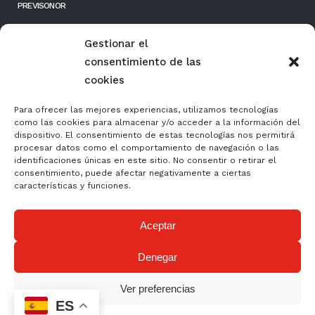
PREVISONOR
RESPONSIBILIDAD SOCIAL EMPRESARIAL
Gestionar el
consentimiento de las
FONDOS PÚBLICOS
cookies
Para ofrecer las mejores experiencias, utilizamos tecnologías
como las cookies para almacenar y/o acceder a la información del
dispositivo. El consentimiento de estas tecnologías nos permitirá
procesar datos como el comportamiento de navegación o las
identificaciones únicas en este sitio. No consentir o retirar el
consentimiento, puede afectar negativamente a ciertas
características y funciones.
Aceptar
Formación y Normalización, S.L. ha sido beneficiaria del Fondo Europeo de
Denegar
Desarrollo Regional cuyo objetivo es mejorar el uso y la calidad de las tecnologías de
la información y de las comunicaciones y el acceso a las mismas, y gracias al que
ha podido mejorar su gestión empresarial, a través de la implantación de su
presencia Web a través de página propia. Esta accion ha tenido lugar durante la
Ver preferencias
actualidad 2020. Para ello, ha contado con el apoyo del Programa TICCánarias de la
ES
Cámara de Comercio de Pontevedra, Vigo y Vilagarcía de Arousa.
Una manera de hacer Europa