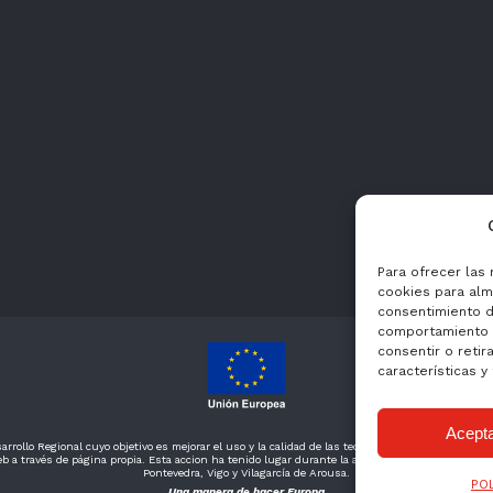
Para ofrecer las
cookies para alma
consentimiento d
comportamiento d
consentir o retir
características y
Acept
rrollo Regional cuyo objetivo es mejorar el uso y la calidad de las tecnologías de la informaci
b a través de página propia. Esta accion ha tenido lugar durante la actualidad 2020. Para ell
Pontevedra, Vigo y Vilagarcía de Arousa.
PO
Una manera de hacer Europa