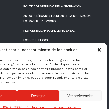
POLÍTICA DE SEGURIDAD DE LA INFORMACIÓN
ANEXO POLÍTICA DE SEGURIDAD DE LA INFORMACIÓN
FORMANOR - PREVISONOR
RESPONSIBILIDAD SOCIAL EMPRESARIAL
FONDOS PÚBLICOS
Gestionar el consentimiento de las cookies
 mejores experiencias, utilizamos tecnologías como las
cenar y/o acceder a la información del dispositivo. El
e estas tecnologías nos permitirá procesar datos como el
e navegación o las identificaciones únicas en este sitio. No
ar el consentimiento, puede afectar negativamente a ciertas
 funciones.
ar
Denegar
Ver preferencias
ón y de las comunicaciones y el acceso a las mismas, y gracias al que ha podido
o, ha contado con el apoyo del Programa TICCánarias de la Cámara de Comercio de
LITICA DE COOKIES
Declaración de privacidad
Impressum